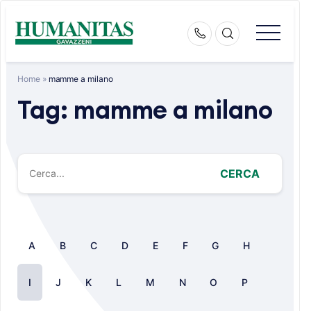
Skip
to
content
Home
»
mamme a milano
Tag:
mamme a milano
CERCA
A
B
C
D
E
F
G
H
I
J
K
L
M
N
O
P