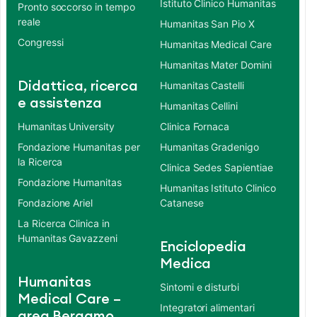
Istituto Clinico Humanitas
Pronto soccorso in tempo
reale
Humanitas San Pio X
Congressi
Humanitas Medical Care
Humanitas Mater Domini
Didattica, ricerca
Humanitas Castelli
e assistenza
Humanitas Cellini
Humanitas University
Clinica Fornaca
Fondazione Humanitas per
Humanitas Gradenigo
la Ricerca
Clinica Sedes Sapientiae
Fondazione Humanitas
Humanitas Istituto Clinico
Fondazione Ariel
Catanese
La Ricerca Clinica in
Humanitas Gavazzeni
Enciclopedia
Medica
Humanitas
Sintomi e disturbi
Medical Care –
Integratori alimentari
area Bergamo