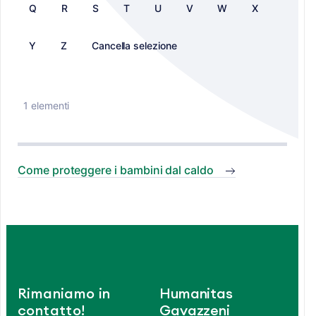
Q
R
S
T
U
V
W
X
Y
Z
Cancella selezione
1 elementi
Come proteggere i bambini dal caldo
Rimaniamo in
Humanitas
contatto!
Gavazzeni