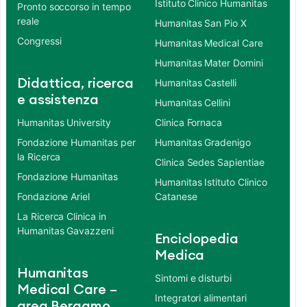
Istituto Clinico Humanitas
Pronto soccorso in tempo
reale
Humanitas San Pio X
Congressi
Humanitas Medical Care
Humanitas Mater Domini
Didattica, ricerca
Humanitas Castelli
e assistenza
Humanitas Cellini
Humanitas University
Clinica Fornaca
Fondazione Humanitas per
Humanitas Gradenigo
la Ricerca
Clinica Sedes Sapientiae
Fondazione Humanitas
Humanitas Istituto Clinico
Fondazione Ariel
Catanese
La Ricerca Clinica in
Humanitas Gavazzeni
Enciclopedia
Medica
Humanitas
Sintomi e disturbi
Medical Care –
Integratori alimentari
area Bergamo