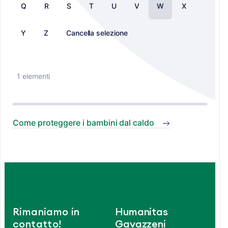
Q
R
S
T
U
V
W
X
Y
Z
Cancella selezione
1 elementi
Come proteggere i bambini dal caldo
Rimaniamo in
Humanitas
contatto!
Gavazzeni