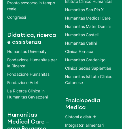
Istituto Clinico Humanitas
Pronto soccorso in tempo
reale
Humanitas San Pio X
Congressi
Humanitas Medical Care
Humanitas Mater Domini
Didattica, ricerca
Humanitas Castelli
e assistenza
Humanitas Cellini
Humanitas University
Clinica Fornaca
Fondazione Humanitas per
Humanitas Gradenigo
la Ricerca
Clinica Sedes Sapientiae
Fondazione Humanitas
Humanitas Istituto Clinico
Fondazione Ariel
Catanese
La Ricerca Clinica in
Humanitas Gavazzeni
Enciclopedia
Medica
Humanitas
Sintomi e disturbi
Medical Care –
Integratori alimentari
area Bergamo