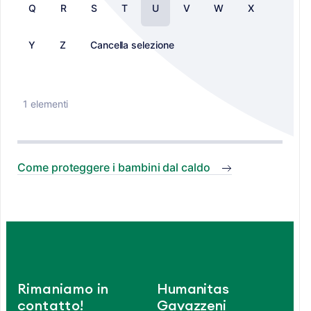
Q
R
S
T
U
V
W
X
Y
Z
Cancella selezione
1 elementi
Come proteggere i bambini dal caldo
Rimaniamo in
Humanitas
contatto!
Gavazzeni