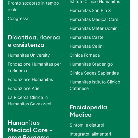
Istituto Clinico Humanitas
Pronto soccorso in tempo
reale
Humanitas San Pio X
Congressi
Humanitas Medical Care
Humanitas Mater Domini
Didattica, ricerca
Humanitas Castelli
e assistenza
Humanitas Cellini
Humanitas University
Clinica Fornaca
Fondazione Humanitas per
Humanitas Gradenigo
la Ricerca
Clinica Sedes Sapientiae
Fondazione Humanitas
Humanitas Istituto Clinico
Fondazione Ariel
Catanese
La Ricerca Clinica in
Humanitas Gavazzeni
Enciclopedia
Medica
Humanitas
Sintomi e disturbi
Medical Care –
Integratori alimentari
area Bergamo