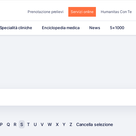
Prenotazione prelievi
Servizi online
Humanitas Con Te
Specialità cliniche
Enciclopedia medica
News
5×1000
P
Q
R
S
T
U
V
W
X
Y
Z
Cancella selezione