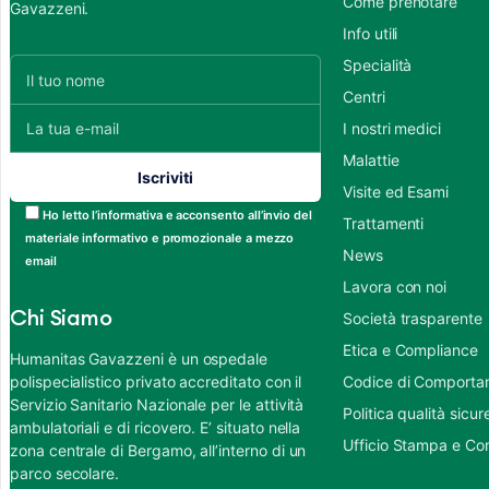
Come prenotare
Gavazzeni.
Info utili
Specialità
Centri
I nostri medici
Malattie
Visite ed Esami
Ho letto l’informativa e acconsento all’invio del
Trattamenti
materiale informativo e promozionale a mezzo
News
email
Lavora con noi
Chi Siamo
Società trasparente
Etica e Compliance
Humanitas Gavazzeni è un ospedale
polispecialistico privato accreditato con il
Codice di Comportame
Servizio Sanitario Nazionale per le attività
Politica qualità sic
ambulatoriali e di ricovero. E’ situato nella
Ufficio Stampa e Co
zona centrale di Bergamo, all’interno di un
parco secolare.