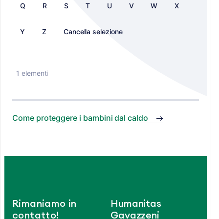
Q
R
S
T
U
V
W
X
Y
Z
Cancella selezione
1 elementi
Come proteggere i bambini dal caldo
Rimaniamo in
Humanitas
contatto!
Gavazzeni