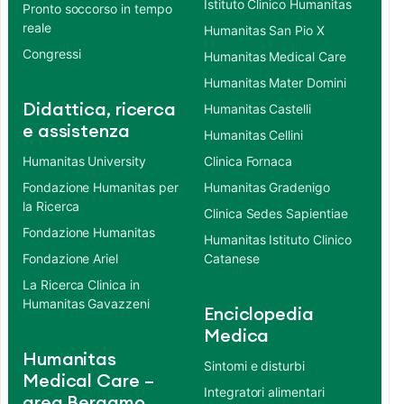
Istituto Clinico Humanitas
Pronto soccorso in tempo
reale
Humanitas San Pio X
Congressi
Humanitas Medical Care
Humanitas Mater Domini
Didattica, ricerca
Humanitas Castelli
e assistenza
Humanitas Cellini
Humanitas University
Clinica Fornaca
Fondazione Humanitas per
Humanitas Gradenigo
la Ricerca
Clinica Sedes Sapientiae
Fondazione Humanitas
Humanitas Istituto Clinico
Fondazione Ariel
Catanese
La Ricerca Clinica in
Humanitas Gavazzeni
Enciclopedia
Medica
Humanitas
Sintomi e disturbi
Medical Care –
Integratori alimentari
area Bergamo