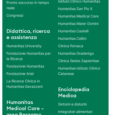
Istituto Clinico Humanitas
Pronto soccorso in tempo
reale
Humanitas San Pio X
Congressi
Humanitas Medical Care
Humanitas Mater Domini
Didattica, ricerca
Humanitas Castelli
e assistenza
Humanitas Cellini
Humanitas University
Clinica Fornaca
Fondazione Humanitas per
Humanitas Gradenigo
la Ricerca
Clinica Sedes Sapientiae
Fondazione Humanitas
Humanitas Istituto Clinico
Fondazione Ariel
Catanese
La Ricerca Clinica in
Humanitas Gavazzeni
Enciclopedia
Medica
Humanitas
Sintomi e disturbi
Medical Care –
Integratori alimentari
area Bergamo