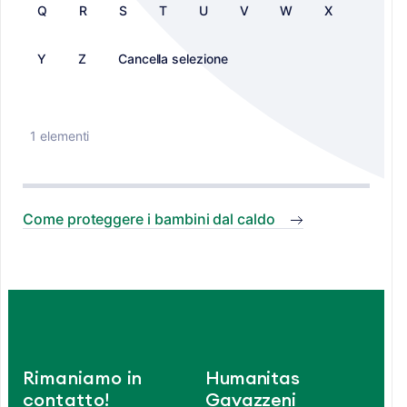
Q
R
S
T
U
V
W
X
Y
Z
Cancella selezione
1 elementi
Come proteggere i bambini dal caldo
Rimaniamo in
Humanitas
contatto!
Gavazzeni