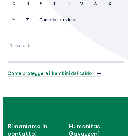
Q
R
S
T
U
V
W
X
Y
Z
Cancella selezione
1 elementi
Come proteggere i bambini dal caldo
Rimaniamo in
Humanitas
contatto!
Gavazzeni