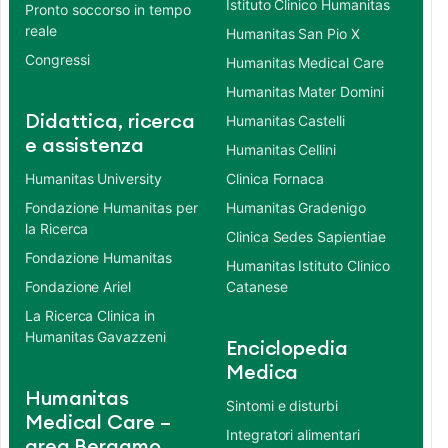
Istituto Clinico Humanitas
Pronto soccorso in tempo
reale
Humanitas San Pio X
Congressi
Humanitas Medical Care
Humanitas Mater Domini
Didattica, ricerca
Humanitas Castelli
e assistenza
Humanitas Cellini
Humanitas University
Clinica Fornaca
Fondazione Humanitas per
Humanitas Gradenigo
la Ricerca
Clinica Sedes Sapientiae
Fondazione Humanitas
Humanitas Istituto Clinico
Fondazione Ariel
Catanese
La Ricerca Clinica in
Humanitas Gavazzeni
Enciclopedia
Medica
Humanitas
Sintomi e disturbi
Medical Care –
Integratori alimentari
area Bergamo