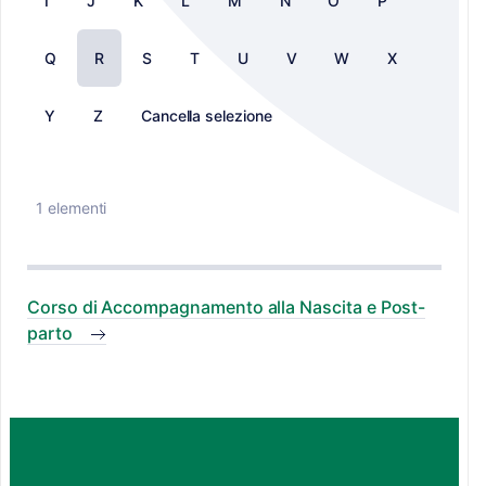
I
J
K
L
M
N
O
P
Q
R
S
T
U
V
W
X
Y
Z
Cancella selezione
1 elementi
Corso di Accompagnamento alla Nascita e Post-
parto