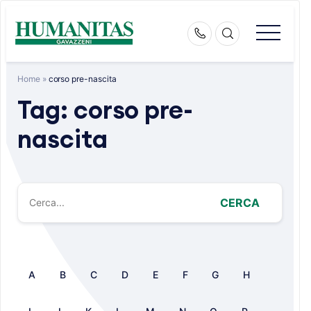
Skip
to
content
Home
»
corso pre-nascita
Tag:
corso pre-
nascita
CERCA
A
B
C
D
E
F
G
H