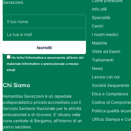
Come prenotare
Gavazzeni.
Info utili
Specialità
Centri
I nostri medici
Malattie
Visite ed Esami
Ho letto l’informativa e acconsento all’invio del
Trattamenti
materiale informativo e promozionale a mezzo
News
email
Lavora con noi
Chi Siamo
Società trasparente
Etica e Compliance
Humanitas Gavazzeni è un ospedale
polispecialistico privato accreditato con il
Codice di Comportame
Servizio Sanitario Nazionale per le attività
Politica qualità sic
ambulatoriali e di ricovero. E’ situato nella
Ufficio Stampa e Co
zona centrale di Bergamo, all’interno di un
parco secolare.