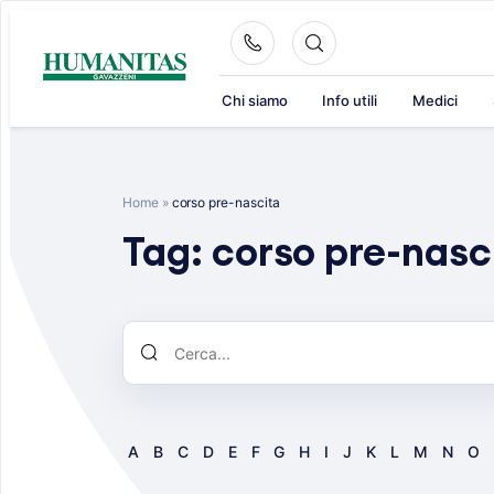
Skip
to
content
Chi siamo
Info utili
Medici
Home
»
corso pre-nascita
Tag:
corso pre-nasc
A
B
C
D
E
F
G
H
I
J
K
L
M
N
O