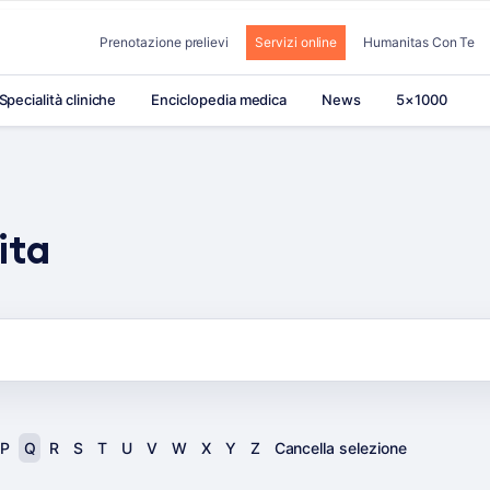
Prenotazione prelievi
Servizi online
Humanitas Con Te
Specialità cliniche
Enciclopedia medica
News
5×1000
ita
P
Q
R
S
T
U
V
W
X
Y
Z
Cancella selezione