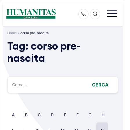
Skip
to
content
Home
»
corso pre-nascita
Tag:
corso pre-
nascita
CERCA
A
B
C
D
E
F
G
H