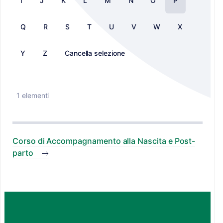
I
J
K
L
M
N
O
P
Q
R
S
T
U
V
W
X
Y
Z
Cancella selezione
1 elementi
Corso di Accompagnamento alla Nascita e Post-
parto