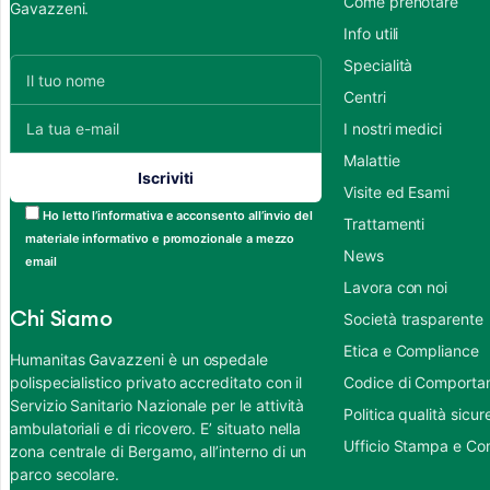
Come prenotare
Gavazzeni.
Info utili
Specialità
Centri
I nostri medici
Malattie
Visite ed Esami
Ho letto l’informativa e acconsento all’invio del
Trattamenti
materiale informativo e promozionale a mezzo
News
email
Lavora con noi
Chi Siamo
Società trasparente
Etica e Compliance
Humanitas Gavazzeni è un ospedale
polispecialistico privato accreditato con il
Codice di Comportame
Servizio Sanitario Nazionale per le attività
Politica qualità sic
ambulatoriali e di ricovero. E’ situato nella
Ufficio Stampa e Co
zona centrale di Bergamo, all’interno di un
parco secolare.