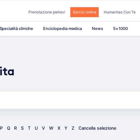
Prenotazione prelievi
Servizi online
Humanitas Con Te
Specialità cliniche
Enciclopedia medica
News
5×1000
ita
P
Q
R
S
T
U
V
W
X
Y
Z
Cancella selezione