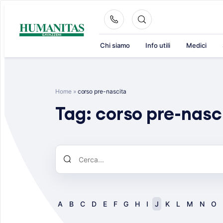
Skip
to
content
Chi siamo
Info utili
Medici
Home
»
corso pre-nascita
Tag:
corso pre-nasc
A
B
C
D
E
F
G
H
I
J
K
L
M
N
O