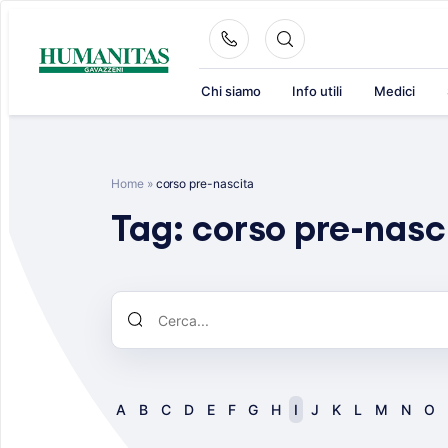
Skip
to
content
Chi siamo
Info utili
Medici
Home
»
corso pre-nascita
Tag:
corso pre-nasc
A
B
C
D
E
F
G
H
I
J
K
L
M
N
O