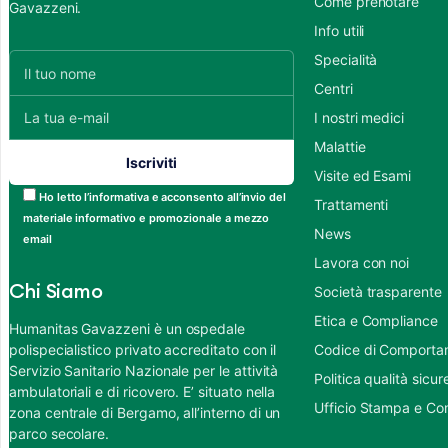
Come prenotare
Gavazzeni.
Info utili
Specialità
Centri
I nostri medici
Malattie
Visite ed Esami
Ho letto l’informativa e acconsento all’invio del
Trattamenti
materiale informativo e promozionale a mezzo
News
email
Lavora con noi
Chi Siamo
Società trasparente
Etica e Compliance
Humanitas Gavazzeni è un ospedale
polispecialistico privato accreditato con il
Codice di Comportame
Servizio Sanitario Nazionale per le attività
Politica qualità sic
ambulatoriali e di ricovero. E’ situato nella
Ufficio Stampa e Co
zona centrale di Bergamo, all’interno di un
parco secolare.