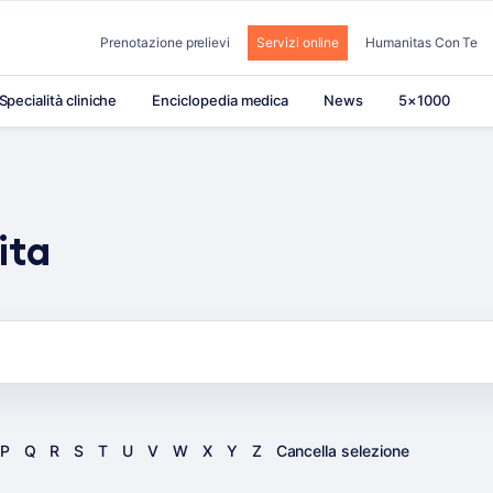
Prenotazione prelievi
Servizi online
Humanitas Con Te
Specialità cliniche
Enciclopedia medica
News
5×1000
ita
P
Q
R
S
T
U
V
W
X
Y
Z
Cancella selezione