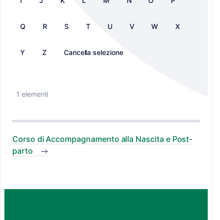
I
J
K
L
M
N
O
P
Q
R
S
T
U
V
W
X
Y
Z
Cancella selezione
1 elementi
Corso di Accompagnamento alla Nascita e Post-
parto