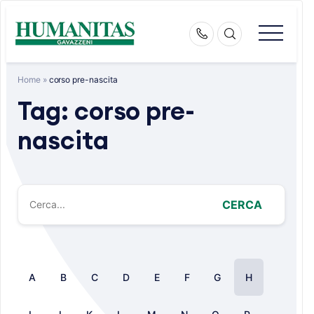
Skip
to
content
Home
»
corso pre-nascita
Tag:
corso pre-
nascita
CERCA
A
B
C
D
E
F
G
H