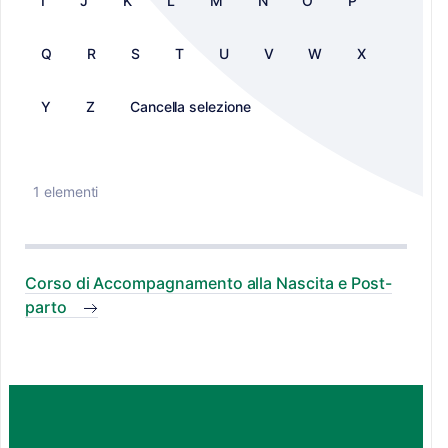
I
J
K
L
M
N
O
P
Q
R
S
T
U
V
W
X
Y
Z
Cancella selezione
1 elementi
Corso di Accompagnamento alla Nascita e Post-
parto