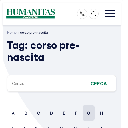
Skip
to
content
Home
»
corso pre-nascita
Tag:
corso pre-
nascita
CERCA
A
B
C
D
E
F
G
H