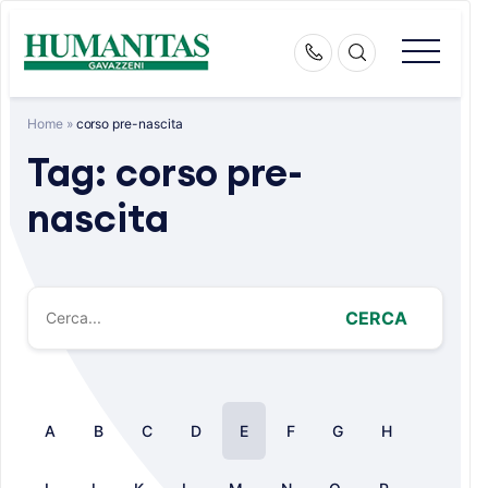
Skip
to
content
Home
»
corso pre-nascita
Tag:
corso pre-
nascita
CERCA
A
B
C
D
E
F
G
H