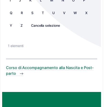
I
J
K
L
M
N
O
P
Q
R
S
T
U
V
W
X
Y
Z
Cancella selezione
1 elementi
Corso di Accompagnamento alla Nascita e Post-
parto