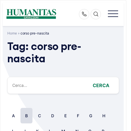
Skip
to
content
Home
»
corso pre-nascita
Tag:
corso pre-
nascita
CERCA
A
B
C
D
E
F
G
H