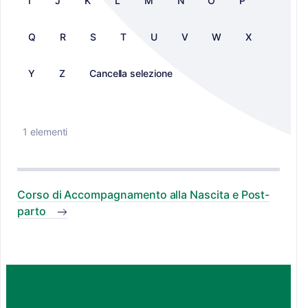
I
J
K
L
M
N
O
P
Q
R
S
T
U
V
W
X
Y
Z
Cancella selezione
1 elementi
Corso di Accompagnamento alla Nascita e Post-
parto