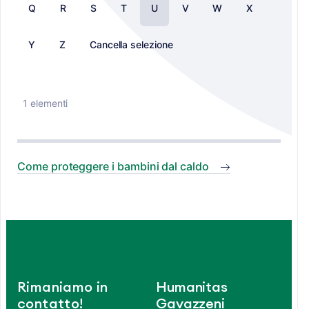
Q
R
S
T
U
V
W
X
Y
Z
Cancella selezione
1 elementi
Come proteggere i bambini dal caldo
Rimaniamo in
Humanitas
contatto!
Gavazzeni