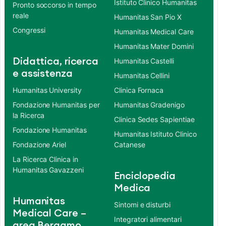
Istituto Clinico Humanitas
Pronto soccorso in tempo
reale
Humanitas San Pio X
Congressi
Humanitas Medical Care
Humanitas Mater Domini
Didattica, ricerca
Humanitas Castelli
e assistenza
Humanitas Cellini
Humanitas University
Clinica Fornaca
Fondazione Humanitas per
Humanitas Gradenigo
la Ricerca
Clinica Sedes Sapientiae
Fondazione Humanitas
Humanitas Istituto Clinico
Fondazione Ariel
Catanese
La Ricerca Clinica in
Humanitas Gavazzeni
Enciclopedia
Medica
Humanitas
Sintomi e disturbi
Medical Care –
Integratori alimentari
area Bergamo