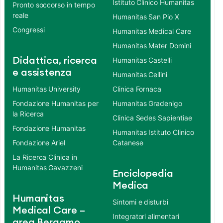
Istituto Clinico Humanitas
Pronto soccorso in tempo
reale
Humanitas San Pio X
Congressi
Humanitas Medical Care
Humanitas Mater Domini
Didattica, ricerca
Humanitas Castelli
e assistenza
Humanitas Cellini
Humanitas University
Clinica Fornaca
Fondazione Humanitas per
Humanitas Gradenigo
la Ricerca
Clinica Sedes Sapientiae
Fondazione Humanitas
Humanitas Istituto Clinico
Fondazione Ariel
Catanese
La Ricerca Clinica in
Humanitas Gavazzeni
Enciclopedia
Medica
Humanitas
Sintomi e disturbi
Medical Care –
Integratori alimentari
area Bergamo