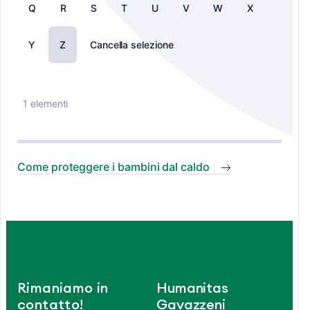
Q
R
S
T
U
V
W
X
Y
Z
Cancella selezione
1 elementi
Come proteggere i bambini dal caldo
Rimaniamo in
Humanitas
contatto!
Gavazzeni