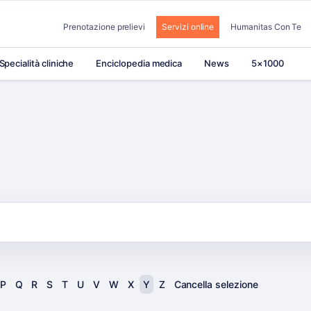
Prenotazione prelievi
Servizi online
Humanitas Con Te
Specialità cliniche
Enciclopedia medica
News
5×1000
P
Q
R
S
T
U
V
W
X
Y
Z
Cancella selezione