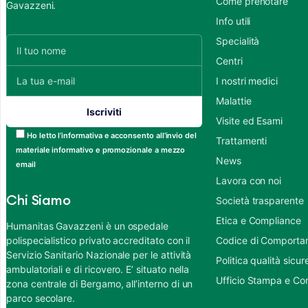
Come prenotare
Gavazzeni.
Info utili
Specialità
Centri
I nostri medici
Malattie
Visite ed Esami
Ho letto l’informativa e acconsento all’invio del
Trattamenti
materiale informativo e promozionale a mezzo
News
email
Lavora con noi
Chi Siamo
Società trasparente
Etica e Compliance
Humanitas Gavazzeni è un ospedale
polispecialistico privato accreditato con il
Codice di Comportame
Servizio Sanitario Nazionale per le attività
Politica qualità sic
ambulatoriali e di ricovero. E’ situato nella
Ufficio Stampa e Co
zona centrale di Bergamo, all’interno di un
parco secolare.