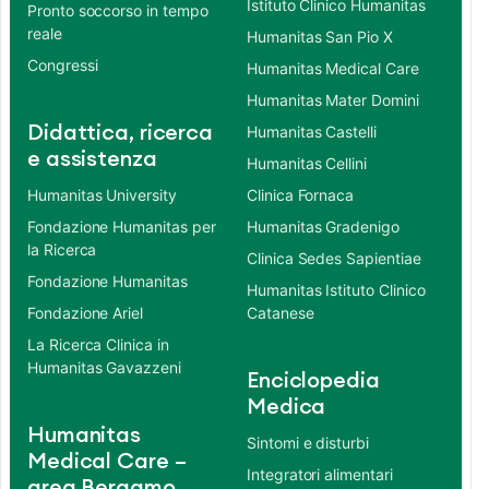
Istituto Clinico Humanitas
Pronto soccorso in tempo
reale
Humanitas San Pio X
Congressi
Humanitas Medical Care
Humanitas Mater Domini
Didattica, ricerca
Humanitas Castelli
e assistenza
Humanitas Cellini
Humanitas University
Clinica Fornaca
Fondazione Humanitas per
Humanitas Gradenigo
la Ricerca
Clinica Sedes Sapientiae
Fondazione Humanitas
Humanitas Istituto Clinico
Fondazione Ariel
Catanese
La Ricerca Clinica in
Humanitas Gavazzeni
Enciclopedia
Medica
Humanitas
Sintomi e disturbi
Medical Care –
Integratori alimentari
area Bergamo