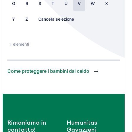
Q
R
S
T
U
V
W
X
Y
Z
Cancella selezione
1 elementi
Come proteggere i bambini dal caldo
Rimaniamo in
Humanitas
contatto!
Gavazzeni