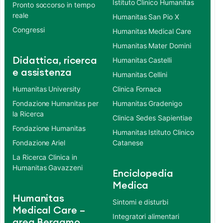
Istituto Clinico Humanitas
Pronto soccorso in tempo
reale
Humanitas San Pio X
Congressi
Humanitas Medical Care
Humanitas Mater Domini
Didattica, ricerca
Humanitas Castelli
e assistenza
Humanitas Cellini
Humanitas University
Clinica Fornaca
Fondazione Humanitas per
Humanitas Gradenigo
la Ricerca
Clinica Sedes Sapientiae
Fondazione Humanitas
Humanitas Istituto Clinico
Fondazione Ariel
Catanese
La Ricerca Clinica in
Humanitas Gavazzeni
Enciclopedia
Medica
Humanitas
Sintomi e disturbi
Medical Care –
Integratori alimentari
area Bergamo