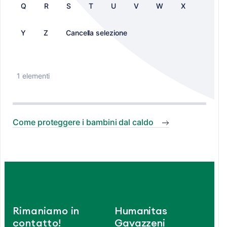
Q
R
S
T
U
V
W
X
Y
Z
Cancella selezione
1 elementi
Come proteggere i bambini dal caldo
Rimaniamo in
Humanitas
contatto!
Gavazzeni