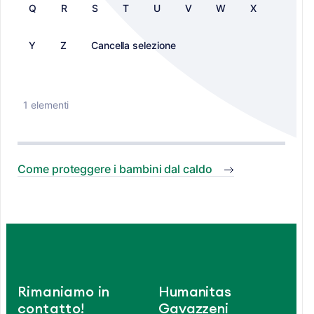
Q
R
S
T
U
V
W
X
Y
Z
Cancella selezione
1 elementi
Come proteggere i bambini dal caldo
Rimaniamo in
Humanitas
contatto!
Gavazzeni