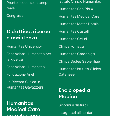
Istituto Clinico Humanitas
Pronto soccorso in tempo
reale
Humanitas San Pio X
Congressi
Humanitas Medical Care
Humanitas Mater Domini
Didattica, ricerca
Humanitas Castelli
e assistenza
Humanitas Cellini
Humanitas University
Clinica Fornaca
Fondazione Humanitas per
Humanitas Gradenigo
la Ricerca
Clinica Sedes Sapientiae
Fondazione Humanitas
Humanitas Istituto Clinico
Fondazione Ariel
Catanese
La Ricerca Clinica in
Humanitas Gavazzeni
Enciclopedia
Medica
Humanitas
Sintomi e disturbi
Medical Care –
Integratori alimentari
area Bergamo