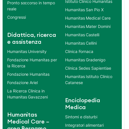
Istituto Clinico Humanitas
Pronto soccorso in tempo
reale
Humanitas San Pio X
Congressi
Humanitas Medical Care
Humanitas Mater Domini
Didattica, ricerca
Humanitas Castelli
e assistenza
Humanitas Cellini
Humanitas University
Clinica Fornaca
Fondazione Humanitas per
Humanitas Gradenigo
la Ricerca
Clinica Sedes Sapientiae
Fondazione Humanitas
Humanitas Istituto Clinico
Fondazione Ariel
Catanese
La Ricerca Clinica in
Humanitas Gavazzeni
Enciclopedia
Medica
Humanitas
Sintomi e disturbi
Medical Care –
Integratori alimentari
area Bergamo