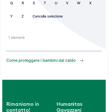
Q
R
S
T
U
V
W
X
Y
Z
Cancella selezione
1 elementi
Come proteggere i bambini dal caldo
Rimaniamo in
Humanitas
contatto!
Gavazzeni