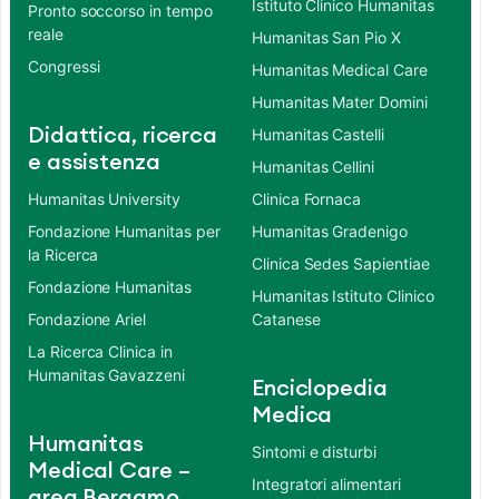
Istituto Clinico Humanitas
Pronto soccorso in tempo
reale
Humanitas San Pio X
Congressi
Humanitas Medical Care
Humanitas Mater Domini
Didattica, ricerca
Humanitas Castelli
e assistenza
Humanitas Cellini
Humanitas University
Clinica Fornaca
Fondazione Humanitas per
Humanitas Gradenigo
la Ricerca
Clinica Sedes Sapientiae
Fondazione Humanitas
Humanitas Istituto Clinico
Fondazione Ariel
Catanese
La Ricerca Clinica in
Humanitas Gavazzeni
Enciclopedia
Medica
Humanitas
Sintomi e disturbi
Medical Care –
Integratori alimentari
area Bergamo