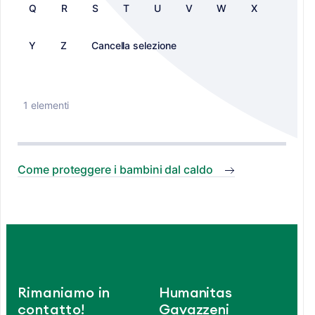
Q
R
S
T
U
V
W
X
Y
Z
Cancella selezione
1 elementi
Come proteggere i bambini dal caldo
Rimaniamo in
Humanitas
contatto!
Gavazzeni