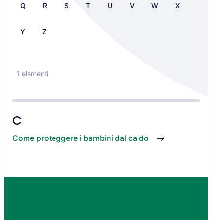
Q
R
S
T
U
V
W
X
Y
Z
1 elementi
C
Come proteggere i bambini dal caldo