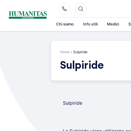
Skip
to
content
Chi siamo
Info utili
Medici
S
Home
»
Sulpiride
Sulpiride
Sulpiride