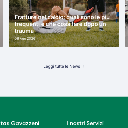
Fratture nel calcio: quali sono le più
frequenti e che cosa fare dopo un
trauma
06 Ago 2026
Leggi tutte le News
tas Gavazzeni
I nostri Servizi