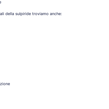
e
rali della sulpiride troviamo anche:
azione