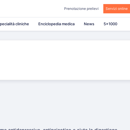
Prenotazione prelievi
Servizi online
pecialità cliniche
Enciclopedia medica
News
5×1000