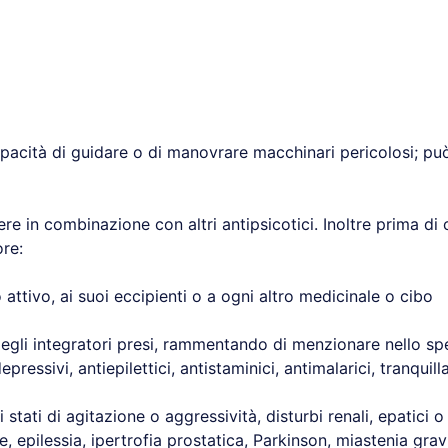
capacità di guidare o di manovrare macchinari pericolosi; p
re in combinazione con altri antipsicotici. Inoltre prima di 
re:
io attivo, ai suoi eccipienti o a ogni altro medicinale o cibo
 degli integratori presi, rammentando di menzionare nello spe
idepressivi, antiepilettici, antistaminici, antimalarici, tranqui
i stati di agitazione o aggressività, disturbi renali, epatici 
e, epilessia, ipertrofia prostatica, Parkinson, miastenia gra