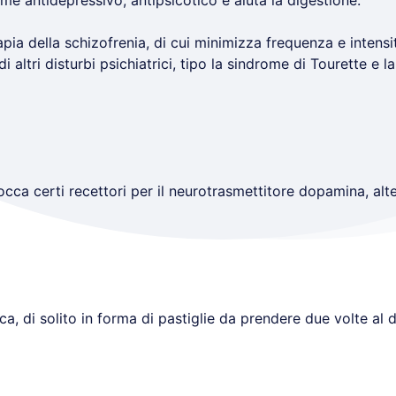
ome antidepressivo, antipsicotico e aiuta la digestione.
apia della schizofrenia, di cui minimizza frequenza e intensit
i altri disturbi psichiatrici, tipo la sindrome di Tourette e l
locca certi recettori per il neurotrasmettitore dopamina, alte
a, di solito in forma di pastiglie da prendere due volte al d