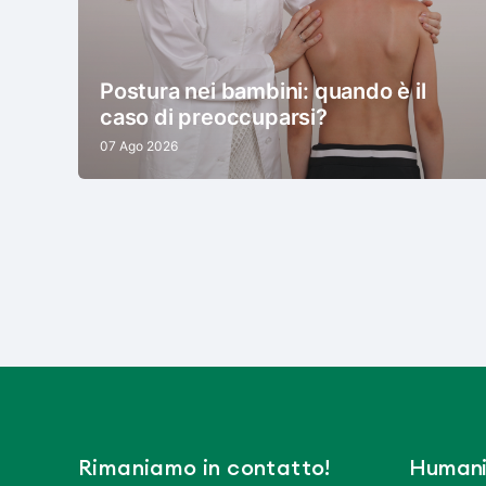
Postura nei bambini: quando è il
caso di preoccuparsi?
07 Ago 2026
Rimaniamo in contatto!
Humani