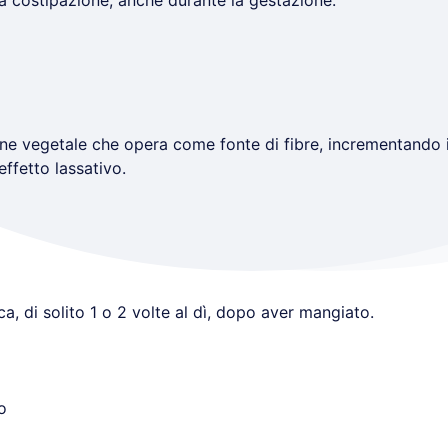
la costipazione, anche durante la gestazione.
ine vegetale che opera come fonte di fibre, incrementando i
ffetto lassativo.
a, di solito 1 o 2 volte al dì, dopo aver mangiato.
o