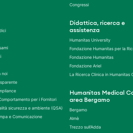
Congressi
Didattica, ricerca e
assistenza
dici
Humanitas University
Esami
Fondazione Humanitas per la Ri
i
Fondazione Humanitas
Fondazione Ariel
 noi
La Ricerca Clinica in Humanitas
asparente
mpliance
Humanitas Medical Ca
Comportamento per i Fornitori
area Bergamo
ualità sicurezza e ambiente (QSA)
Bergamo
ampa e Comunicazione
Almè
Trezzo sull’Adda