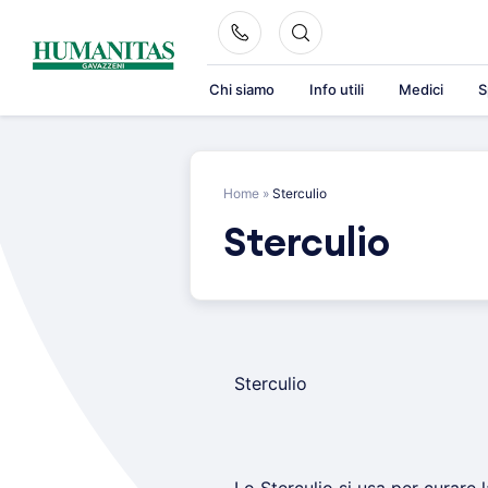
Skip
to
content
Chi siamo
Info utili
Medici
S
Home
»
Sterculio
Sterculio
Sterculio