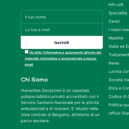
Info utili
Specialità
Centri
I nostri me
Malattie
Visite ed 
Ho letto l’informativa e acconsento all’invio del
Trattament
materiale informativo e promozionale a mezzo
News
email
Lavora con
Chi Siamo
Società tr
Etica e Co
Humanitas Gavazzeni è un ospedale
polispecialistico privato accreditato con il
Codice di 
Servizio Sanitario Nazionale per le attività
Politica q
ambulatoriali e di ricovero. E’ situato nella
Ufficio St
zona centrale di Bergamo, all’interno di un
parco secolare.