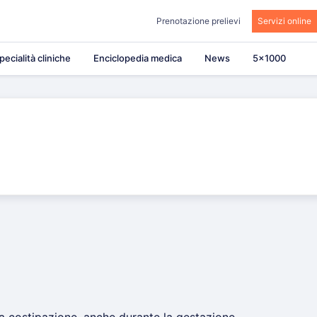
Prenotazione prelievi
Servizi online
pecialità cliniche
Enciclopedia medica
News
5×1000