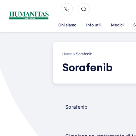
Skip
to
content
Chi siamo
Info utili
Medici
S
Home
»
Sorafenib
Sorafenib
Sorafenib