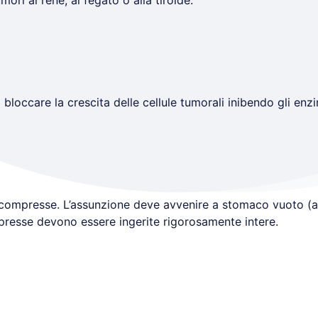
ori al rene, al fegato o alla tiroide.
loccare la crescita delle cellule tumorali inibendo gli enzi
 compresse. L’assunzione deve avvenire a stomaco vuoto (a
resse devono essere ingerite rigorosamente intere.