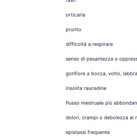
rash
orticaria
prurito
difficoltà a respirare
senso di pesantezza o oppress
gonfiore a bocca, volto, labbra
insolita raucedine
flusso mestruale più abbondant
dolori, crampi o debolezza ai 
epistassi frequente