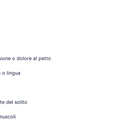
ione o dolore al petto
 o lingua
e del solito
muscoli