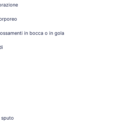
orazione
orporeo
rossamenti in bocca o in gola
di
o sputo