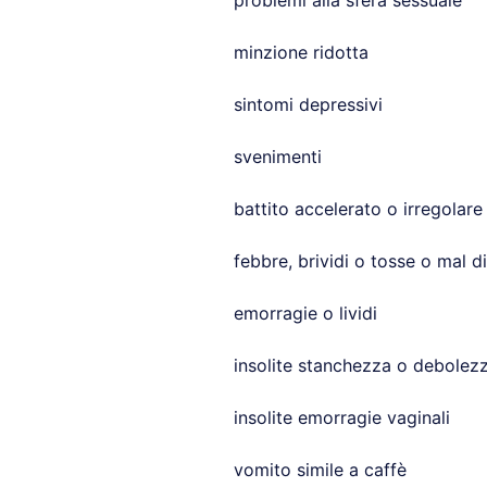
problemi alla sfera sessuale
minzione ridotta
sintomi depressivi
svenimenti
battito accelerato o irregolare
febbre, brividi o tosse o mal di
emorragie o lividi
insolite stanchezza o debolez
insolite emorragie vaginali
vomito simile a caffè