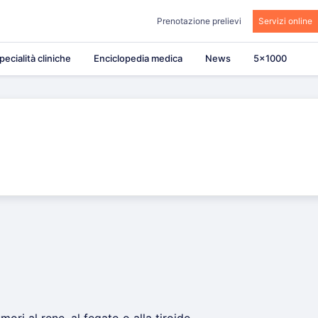
Prenotazione prelievi
Servizi online
pecialità cliniche
Enciclopedia medica
News
5×1000