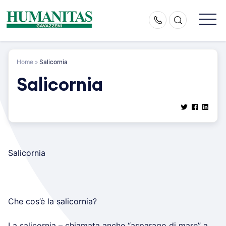
Skip
to
content
Home
»
Salicornia
Salicornia
Salicornia
Che cos’è la salicornia?
La salicornia – chiamata anche “asparago di mare” a