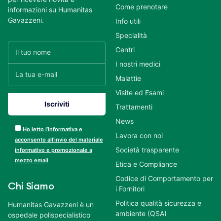
Come prenotare
informazioni su Humanitas
Gavazzeni.
Info utili
Specialità
Centri
I nostri medici
Malattie
Visite ed Esami
Trattamenti
News
Ho letto l’informativa e
Lavora con noi
acconsento all’invio del materiale
Società trasparente
informativo e promozionale a
mezzo email
Etica e Compliance
Codice di Comportamento per
Chi Siamo
i Fornitori
Politica qualità sicurezza e
Humanitas Gavazzeni è un
ambiente (QSA)
ospedale polispecialistico