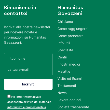
Rimaniamo in
Humanitas
contatto!
Gavazzeni
Chi siamo
Iscriviti alla nostra newsletter
Come raggiungerci
per ricevere novità e
Come prenotare
informazioni su Humanitas
Gavazzeni.
Info utili
Specialità
Centri
I nostri medici
Malattie
Visite ed Esami
Trattamenti
News
Ho letto l’informativa e
Lavora con noi
acconsento all’invio del materiale
Società trasparente
informativo e promozionale a