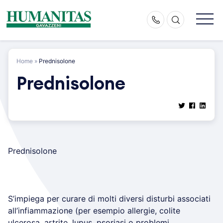
Skip
to
content
Home
»
Prednisolone
Prednisolone
Prednisolone
S’impiega per curare di molti diversi disturbi associati
all’infiammazione (per esempio allergie, colite
ulcerosa, artrite, lupus, psoriasi o problemi