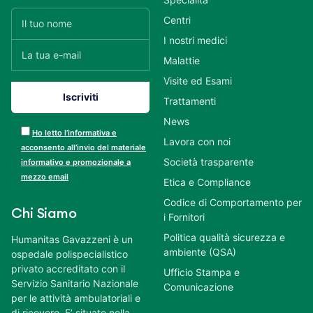
Centri
I nostri medici
Malattie
Visite ed Esami
Trattamenti
News
Ho letto l’informativa e
Lavora con noi
acconsento all’invio del materiale
Società trasparente
informativo e promozionale a
mezzo email
Etica e Compliance
Codice di Comportamento per
Chi Siamo
i Fornitori
Politica qualità sicurezza e
Humanitas Gavazzeni è un
ambiente (QSA)
ospedale polispecialistico
privato accreditato con il
Ufficio Stampa e
Servizio Sanitario Nazionale
Comunicazione
per le attività ambulatoriali e
di ricovero. E’ situato nella