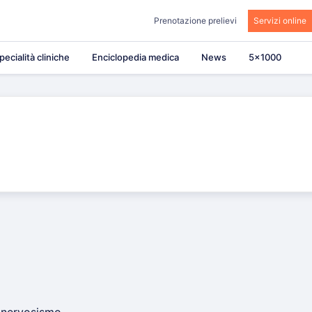
Prenotazione prelievi
Servizi online
pecialità cliniche
Enciclopedia medica
News
5×1000