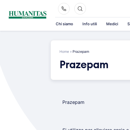
Skip
to
content
Chi siamo
Info utili
Medici
S
Home
»
Prazepam
Prazepam
Prazepam