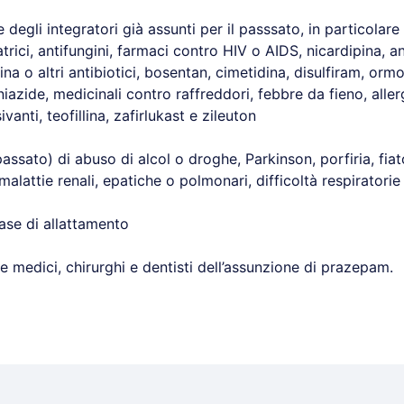
 e degli integratori già assunti per il passsato, in particolar
rici, antifungini, farmaci contro HIV o AIDS, nicardipina, an
tina o altri antibiotici, bosentan, cimetidina, disulfiram, orm
oniazide, medicinali contro raffreddori, febbre da fieno, alle
vanti, teofillina, zafirlukast e zileuton
 passato) di abuso di alcol o droghe, Parkinson, porfiria, fi
malattie renali, epatiche o polmonari, difficoltà respiratori
ase di allattamento
 medici, chirurghi e dentisti dell’assunzione di prazepam.