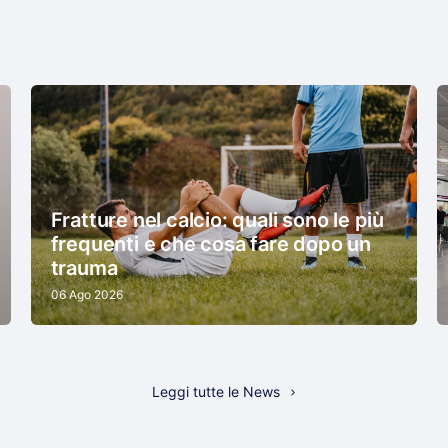
Fratture nel calcio: quali sono le più
frequenti e che cosa fare dopo un
trauma
06 Ago 2026
Leggi tutte le News