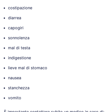
costipazione
diarrea
capogiri
sonnolenza
mal di testa
indigestione
lieve mal di stomaco
nausea
stanchezza
vomito
È importante contattare subito un medico in caso di: