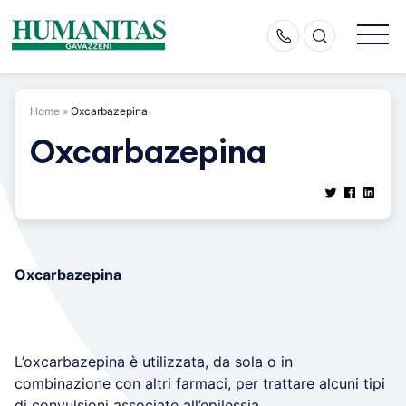
Skip
to
content
Home
»
Oxcarbazepina
Oxcarbazepina
Oxcarbazepina
L’oxcarbazepina è utilizzata, da sola o in
combinazione con altri farmaci, per trattare alcuni tipi
di convulsioni associate all’epilessia.