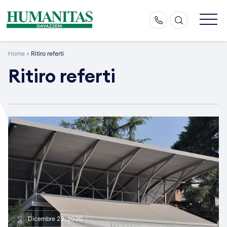
Skip
to
content
Home
»
Ritiro referti
Ritiro referti
Dicembre 23, 2020