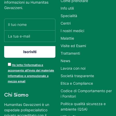
Come prenotare
informazioni su Humanitas
Gavazzeni.
Info utili
Specialità
Centri
I nostri medici
Malattie
Visite ed Esami
Trattamenti
News
Ho letto l’informativa e
Lavora con noi
acconsento all’invio del materiale
Società trasparente
informativo e promozionale a
mezzo email
Etica e Compliance
Codice di Comportamento per
Chi Siamo
i Fornitori
Politica qualità sicurezza e
Humanitas Gavazzeni è un
ambiente (QSA)
ospedale polispecialistico
privato accreditato con il