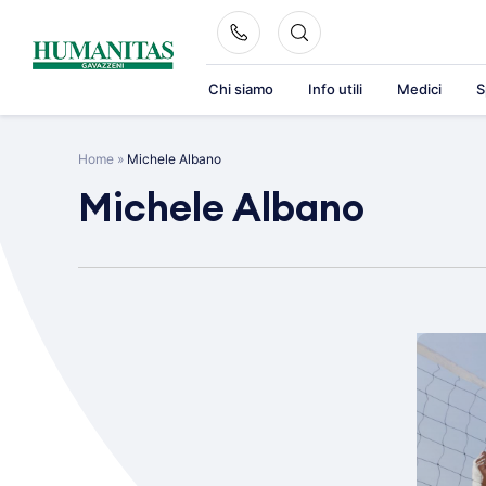
Skip
to
content
Chi siamo
Info utili
Medici
S
Home
»
Michele Albano
Michele Albano