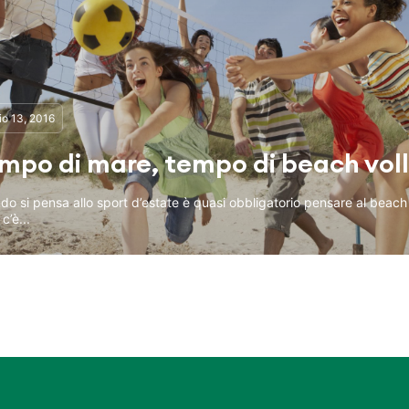
io 13, 2016
mpo di mare, tempo di beach vol
o si pensa allo sport d’estate è quasi obbligatorio pensare al beach 
c’è...