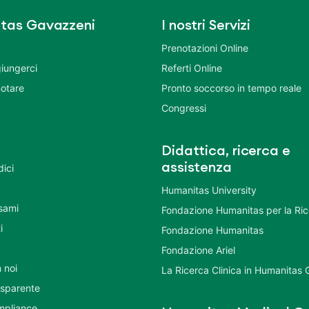
tas Gavazzeni
I nostri Servizi
Prenotazioni Online
iungerci
Referti Online
otare
Pronto soccorso in tempo reale
Congressi
Didattica, ricerca e
assistenza
dici
Humanitas University
Esami
Fondazione Humanitas per la Ri
i
Fondazione Humanitas
Fondazione Ariel
 noi
La Ricerca Clinica in Humanitas
asparente
mpliance