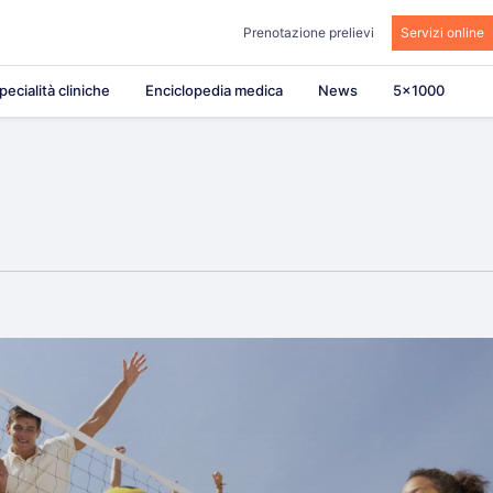
Prenotazione prelievi
Servizi online
pecialità cliniche
Enciclopedia medica
News
5×1000