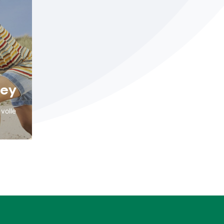
ley
volle