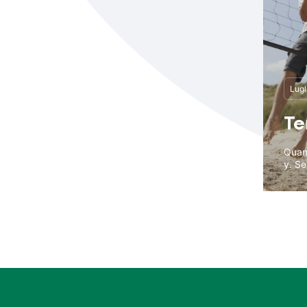
Lugl
Te
Quand
y. Se 