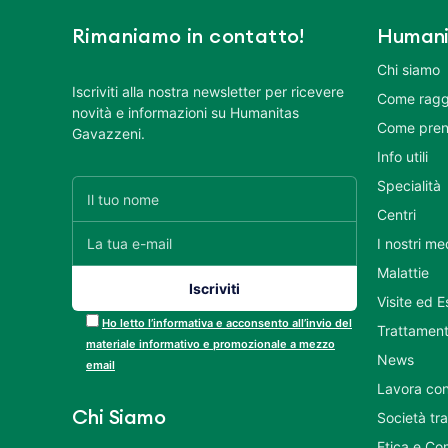
Rimaniamo in contatto!
Humani
Chi siamo
Iscriviti alla nostra newsletter per ricevere
Come ragg
novità e informazioni su Humanitas
Come pren
Gavazzeni.
Info utili
Specialità
Centri
I nostri me
Malattie
Visite ed 
Ho letto l’informativa e acconsento all’invio del
Trattament
materiale informativo e promozionale a mezzo
News
email
Lavora con
Chi Siamo
Società tr
Etica e Co