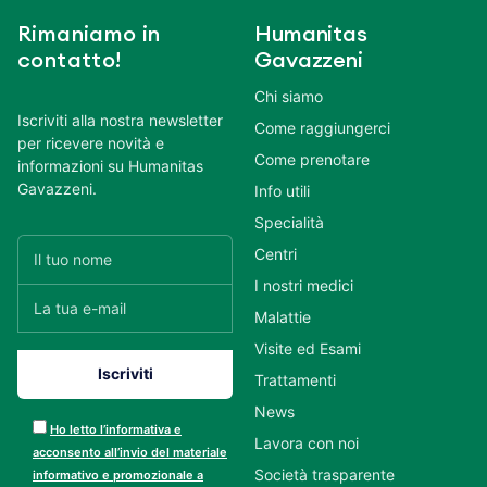
Rimaniamo in
Humanitas
contatto!
Gavazzeni
Chi siamo
Iscriviti alla nostra newsletter
Come raggiungerci
per ricevere novità e
Come prenotare
informazioni su Humanitas
Gavazzeni.
Info utili
Specialità
Centri
I nostri medici
Malattie
Visite ed Esami
Trattamenti
News
Ho letto l’informativa e
Lavora con noi
acconsento all’invio del materiale
Società trasparente
informativo e promozionale a