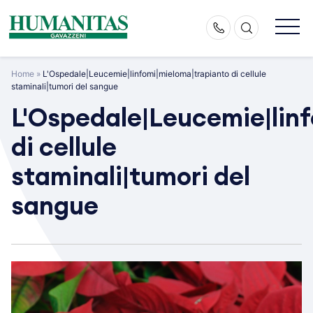
Skip
to
content
Home
»
L'Ospedale|Leucemie|linfomi|mieloma|trapianto di cellule
staminali|tumori del sangue
L'Ospedale|Leucemie|lin
di cellule
staminali|tumori del
sangue