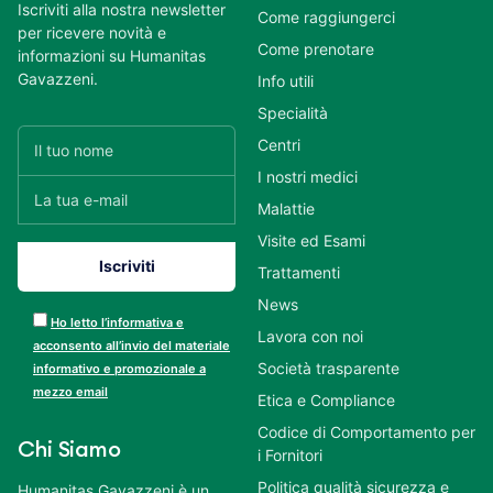
Iscriviti alla nostra newsletter
Come raggiungerci
per ricevere novità e
Come prenotare
informazioni su Humanitas
Gavazzeni.
Info utili
Specialità
Centri
I nostri medici
Malattie
Visite ed Esami
Trattamenti
News
Ho letto l’informativa e
Lavora con noi
acconsento all’invio del materiale
Società trasparente
informativo e promozionale a
mezzo email
Etica e Compliance
Codice di Comportamento per
Chi Siamo
i Fornitori
Politica qualità sicurezza e
Humanitas Gavazzeni è un