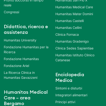
Pronto soccorso in tempo
Humanitas San Pio X
reale
Humanitas Medical Care
Congressi
Humanitas Mater Domini
Humanitas Castelli
Didattica, ricerca e
Humanitas Cellini
assistenza
Clinica Fornaca
Humanitas University
Humanitas Gradenigo
Fondazione Humanitas per la
Clinica Sedes Sapientiae
Ricerca
Humanitas Istituto Clinico
Fondazione Humanitas
Catanese
Fondazione Ariel
La Ricerca Clinica in
Enciclopedia
Humanitas Gavazzeni
Medica
Sintomi e disturbi
Humanitas Medical
Integratori alimentari
Care – area
Principi attivi
Bergamo