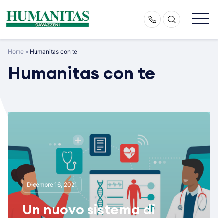
Skip
to
content
Home
»
Humanitas con te
Humanitas con te
Dicembre 16, 2021
Un nuovo sistema di