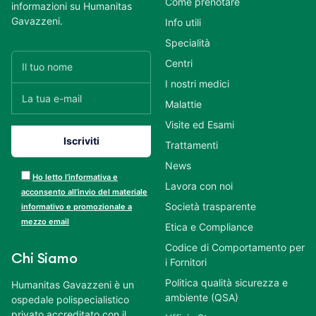
Come prenotare
informazioni su Humanitas
Gavazzeni.
Info utili
Specialità
Centri
I nostri medici
Malattie
Visite ed Esami
Trattamenti
News
Ho letto l’informativa e
Lavora con noi
acconsento all’invio del materiale
Società trasparente
informativo e promozionale a
mezzo email
Etica e Compliance
Codice di Comportamento per
Chi Siamo
i Fornitori
Politica qualità sicurezza e
Humanitas Gavazzeni è un
ambiente (QSA)
ospedale polispecialistico
privato accreditato con il