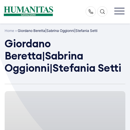
Skip
to
content
Home
»
Giordano Beretta|Sabrina Oggionni|Stefania Setti
Giordano
Beretta|Sabrina
Oggionni|Stefania Setti