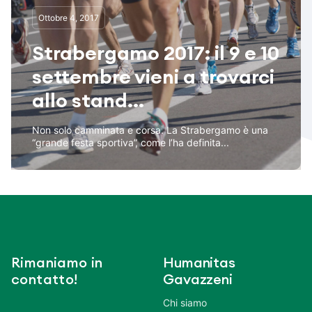
Ottobre 4, 2017
Strabergamo 2017: il 9 e 10
settembre vieni a trovarci
allo stand...
Non solo camminata e corsa. La Strabergamo è una
“grande festa sportiva”, come l’ha definita...
Rimaniamo in
Humanitas
contatto!
Gavazzeni
Chi siamo