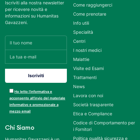
Iscriviti alla nostra newsletter
Come raggiungerci
per ricevere novità e
Come prenotare
informazioni su Humanitas
Gavazzeni.
Info utili
Specialità
Centri
I nostri medici
Malattie
Visite ed Esami
Trattamenti
News
Ho letto l’informativa e
Lavora con noi
acconsento all’invio del materiale
Società trasparente
informativo e promozionale a
mezzo email
Etica e Compliance
Codice di Comportamento per
Chi Siamo
i Fornitori
Politica qualità sicurezza e
Humanitas Gavazzeni è un