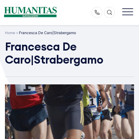
Skip
to
content
Home
»
Francesca De Caro|Strabergamo
Francesca De
Caro|Strabergamo