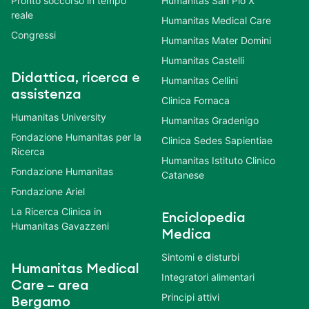
Pronto soccorso in tempo
Humanitas San Pio X
reale
Humanitas Medical Care
Congressi
Humanitas Mater Domini
Humanitas Castelli
Didattica, ricerca e
Humanitas Cellini
assistenza
Clinica Fornaca
Humanitas University
Humanitas Gradenigo
Fondazione Humanitas per la
Clinica Sedes Sapientiae
Ricerca
Humanitas Istituto Clinico
Fondazione Humanitas
Catanese
Fondazione Ariel
La Ricerca Clinica in
Enciclopedia
Humanitas Gavazzeni
Medica
Sintomi e disturbi
Humanitas Medical
Integratori alimentari
Care – area
Principi attivi
Bergamo