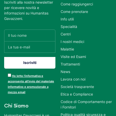
Iscriviti alla nostra newsletter
Come raggiungerci
per ricevere novità e
Come prenotare
informazioni su Humanitas
Gavazzeni.
Info utili
Specialità
Centri
I nostri medici
Malattie
Visite ed Esami
Trattamenti
News
Ho letto l’informativa e
Lavora con noi
acconsento all’invio del materiale
Società trasparente
informativo e promozionale a
mezzo email
Etica e Compliance
Codice di Comportamento per
Chi Siamo
i Fornitori
Politica qualità sicurezza e
Humanitas Gavazzeni è un