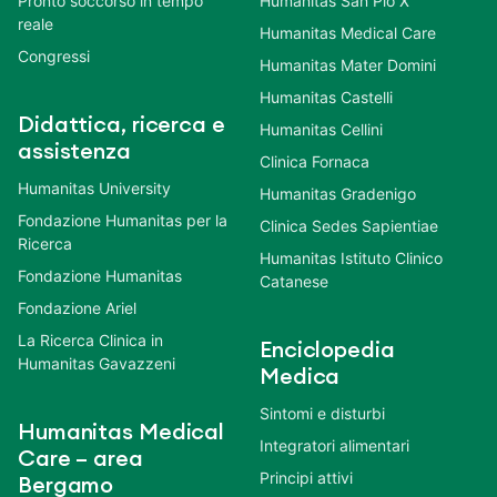
Pronto soccorso in tempo
Humanitas San Pio X
reale
Humanitas Medical Care
Congressi
Humanitas Mater Domini
Humanitas Castelli
Didattica, ricerca e
Humanitas Cellini
assistenza
Clinica Fornaca
Humanitas University
Humanitas Gradenigo
Fondazione Humanitas per la
Clinica Sedes Sapientiae
Ricerca
Humanitas Istituto Clinico
Fondazione Humanitas
Catanese
Fondazione Ariel
La Ricerca Clinica in
Enciclopedia
Humanitas Gavazzeni
Medica
Sintomi e disturbi
Humanitas Medical
Integratori alimentari
Care – area
Principi attivi
Bergamo