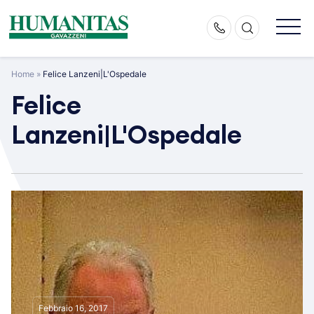
Skip
to
content
Home
»
Felice Lanzeni|L'Ospedale
Felice
Lanzeni|L'Ospedale
Febbraio 16, 2017