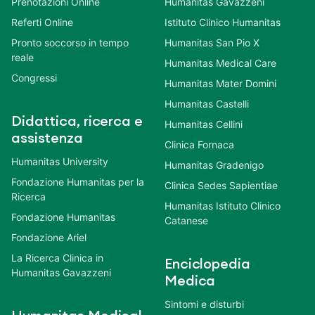
Prenotazioni Online
Humanitas Gavazzeni
Referti Online
Istituto Clinico Humanitas
Pronto soccorso in tempo
Humanitas San Pio X
reale
Humanitas Medical Care
Congressi
Humanitas Mater Domini
Humanitas Castelli
Didattica, ricerca e
Humanitas Cellini
assistenza
Clinica Fornaca
Humanitas University
Humanitas Gradenigo
Fondazione Humanitas per la
Clinica Sedes Sapientiae
Ricerca
Humanitas Istituto Clinico
Fondazione Humanitas
Catanese
Fondazione Ariel
La Ricerca Clinica in
Enciclopedia
Humanitas Gavazzeni
Medica
Sintomi e disturbi