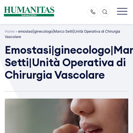
Skip
to
content
Home
»
emostasi|ginecologo|Marco Setti|Unità Operativa di Chirurgia
Vascolare
Emostasi|ginecologo|Ma
Setti|Unità Operativa di
Chirurgia Vascolare