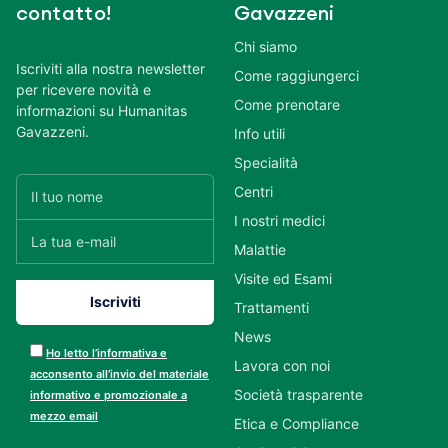
contatto!
Gavazzeni
Chi siamo
Iscriviti alla nostra newsletter
Come raggiungerci
per ricevere novità e
Come prenotare
informazioni su Humanitas
Gavazzeni.
Info utili
Specialità
Centri
I nostri medici
Malattie
Visite ed Esami
Trattamenti
News
Ho letto l’informativa e
Lavora con noi
acconsento all’invio del materiale
Società trasparente
informativo e promozionale a
mezzo email
Etica e Compliance