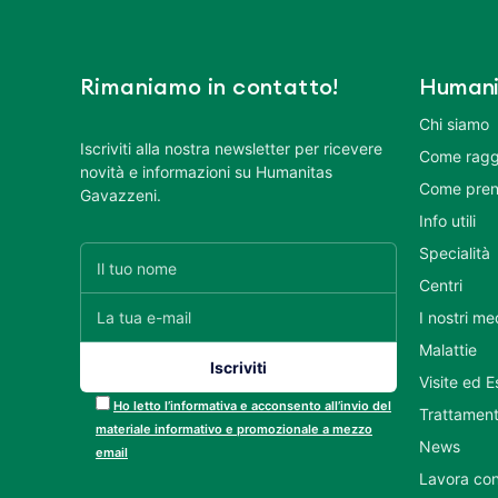
Rimaniamo in contatto!
Humani
Chi siamo
Iscriviti alla nostra newsletter per ricevere
Come ragg
novità e informazioni su Humanitas
Come pren
Gavazzeni.
Info utili
Specialità
Centri
I nostri me
Malattie
Visite ed 
Ho letto l’informativa e acconsento all’invio del
Trattament
materiale informativo e promozionale a mezzo
News
email
Lavora con