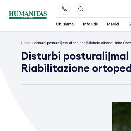
Skip
to
content
Chi siamo
Info utili
Medici
S
Home
»
disturbi posturali|mal di schiena|Michele Albano|Unità Opera
Disturbi posturali|ma
Riabilitazione ortoped