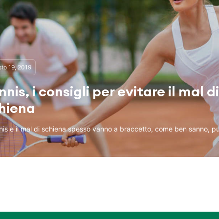
to 19, 2019
nnis, i consigli per evitare il mal di
hiena
nnis e il mal di schiena spesso vanno a braccetto, come ben sanno, p