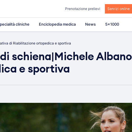
Prenotazione prelievi
Servizi online
pecialità cliniche
Enciclopedia medica
News
5×1000
tiva di Riabilitazione ortopedica e sportiva
l di schiena|Michele Alban
ica e sportiva