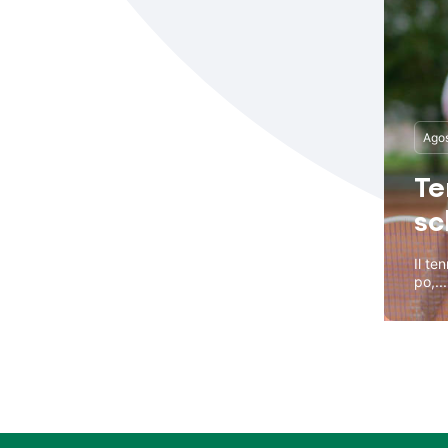
Agos
Te
sc
Il te
po,...