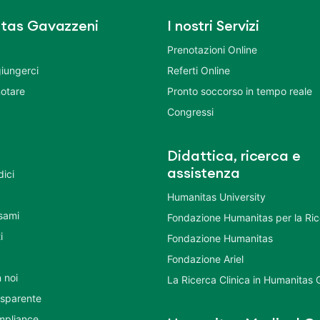
tas Gavazzeni
I nostri Servizi
Prenotazioni Online
iungerci
Referti Online
otare
Pronto soccorso in tempo reale
Congressi
Didattica, ricerca e
assistenza
dici
Humanitas University
Esami
Fondazione Humanitas per la Ri
i
Fondazione Humanitas
Fondazione Ariel
 noi
La Ricerca Clinica in Humanitas
asparente
mpliance