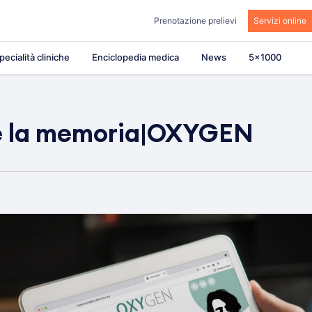
Prenotazione prelievi
Servizi online
pecialità cliniche
Enciclopedia medica
News
5×1000
 e la memoria|OXYGEN