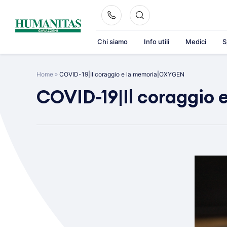
Skip
to
content
Chi siamo
Info utili
Medici
S
Home
»
COVID-19|Il coraggio e la memoria|OXYGEN
COVID-19|Il coraggio