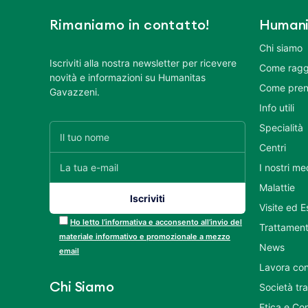
Rimaniamo in contatto!
Humani
Chi siamo
Iscriviti alla nostra newsletter per ricevere
Come ragg
novità e informazioni su Humanitas
Come pren
Gavazzeni.
Info utili
Specialità
Centri
I nostri me
Malattie
Visite ed 
Ho letto l’informativa e acconsento all’invio del
Trattament
materiale informativo e promozionale a mezzo
News
email
Lavora con
Chi Siamo
Società tr
Etica e Co