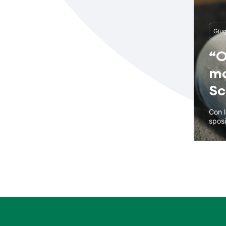
Giug
“O
mo
Sc
Con l
sposi