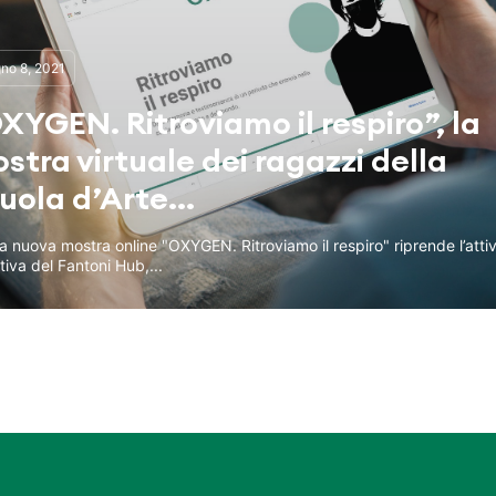
no 8, 2021
XYGEN. Ritroviamo il respiro”, la
stra virtuale dei ragazzi della
uola d’Arte...
a nuova mostra online "OXYGEN. Ritroviamo il respiro" riprende l’attiv
tiva del Fantoni Hub,...