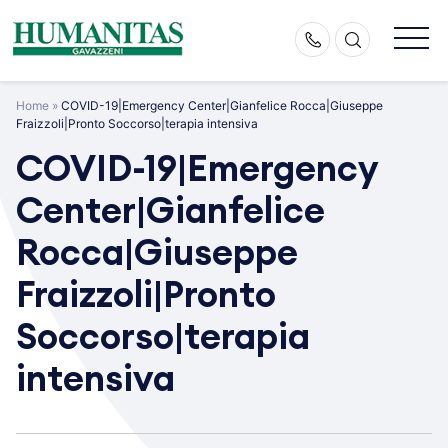
Skip
to
content
Home
»
COVID-19|Emergency Center|Gianfelice Rocca|Giuseppe
Fraizzoli|Pronto Soccorso|terapia intensiva
COVID-19|Emergency
Center|Gianfelice
Rocca|Giuseppe
Fraizzoli|Pronto
Soccorso|terapia
intensiva