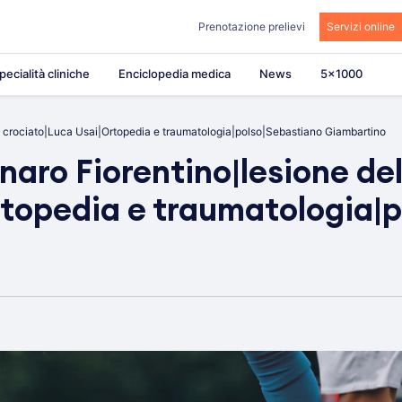
Prenotazione prelievi
Servizi online
pecialità cliniche
Enciclopedia medica
News
5×1000
o crociato|Luca Usai|Ortopedia e traumatologia|polso|Sebastiano Giambartino
aro Fiorentino|lesione de
rtopedia e traumatologia|