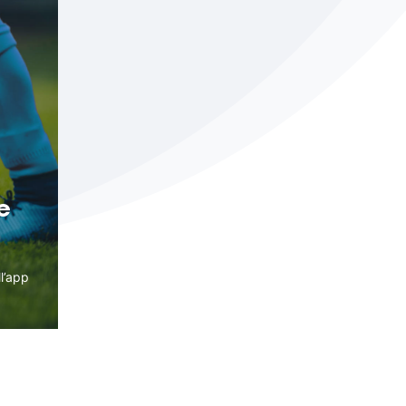
e
ll’app