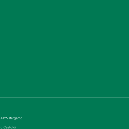
– 24125 Bergamo
imo Castoldi