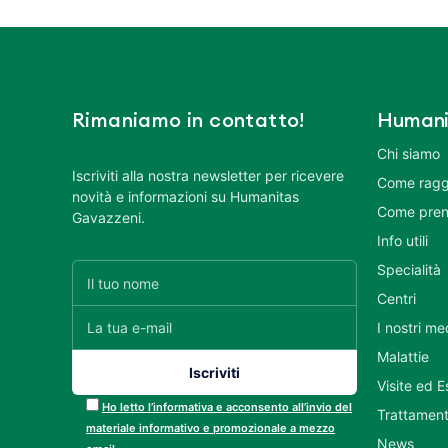
Rimaniamo in contatto!
Humani
Chi siamo
Iscriviti alla nostra newsletter per ricevere
Come ragg
novità e informazioni su Humanitas
Come pren
Gavazzeni.
Info utili
Specialità
Centri
I nostri me
Malattie
Visite ed 
Ho letto l’informativa e acconsento all’invio del
Trattament
materiale informativo e promozionale a mezzo
News