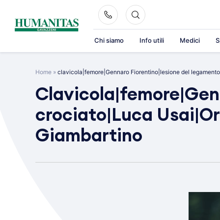
Skip
to
content
Chi siamo
Info utili
Medici
S
Home
»
clavicola|femore|Gennaro Fiorentino|lesione del legament
Clavicola|femore|Genn
crociato|Luca Usai|O
Giambartino