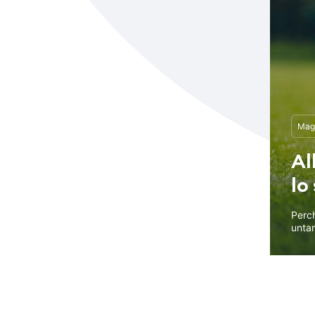
Magg
Al
lo
Perch
untam