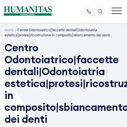
Skip
to
content
Home
»
Centro Odontoiatrico|faccette dentali|Odontoiatria
estetica|protesi|ricostruzione in composito|sbiancamento dei denti
Centro
Odontoiatrico|faccette
dentali|Odontoiatria
estetica|protesi|ricostru
in
composito|sbiancament
dei denti