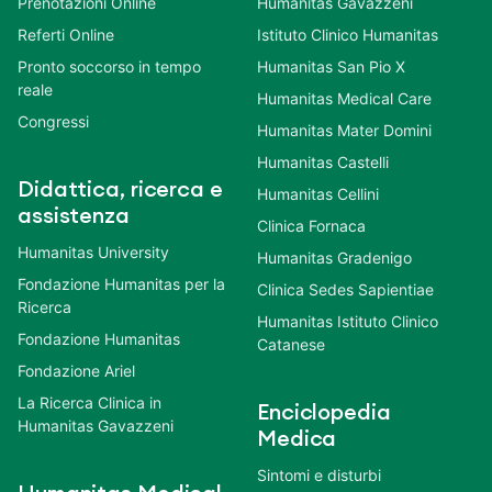
Prenotazioni Online
Humanitas Gavazzeni
Referti Online
Istituto Clinico Humanitas
Pronto soccorso in tempo
Humanitas San Pio X
reale
Humanitas Medical Care
Congressi
Humanitas Mater Domini
Humanitas Castelli
Didattica, ricerca e
Humanitas Cellini
assistenza
Clinica Fornaca
Humanitas University
Humanitas Gradenigo
Fondazione Humanitas per la
Clinica Sedes Sapientiae
Ricerca
Humanitas Istituto Clinico
Fondazione Humanitas
Catanese
Fondazione Ariel
La Ricerca Clinica in
Enciclopedia
Humanitas Gavazzeni
Medica
Sintomi e disturbi