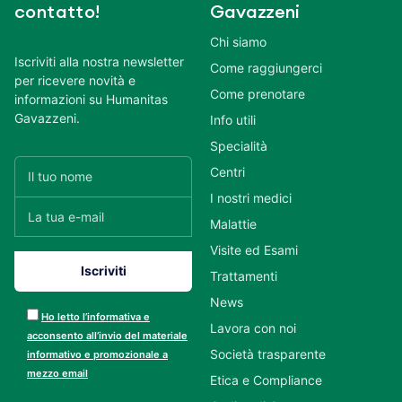
contatto!
Gavazzeni
Chi siamo
Iscriviti alla nostra newsletter
Come raggiungerci
per ricevere novità e
Come prenotare
informazioni su Humanitas
Gavazzeni.
Info utili
Specialità
Centri
I nostri medici
Malattie
Visite ed Esami
Trattamenti
News
Ho letto l’informativa e
Lavora con noi
acconsento all’invio del materiale
Società trasparente
informativo e promozionale a
mezzo email
Etica e Compliance