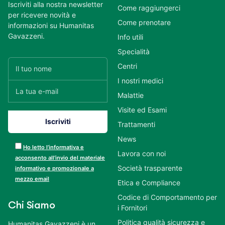
Iscriviti alla nostra newsletter
Come raggiungerci
per ricevere novità e
Come prenotare
informazioni su Humanitas
Gavazzeni.
Info utili
Specialità
Centri
I nostri medici
Malattie
Visite ed Esami
Trattamenti
News
Ho letto l’informativa e
Lavora con noi
acconsento all’invio del materiale
Società trasparente
informativo e promozionale a
mezzo email
Etica e Compliance
Codice di Comportamento per
Chi Siamo
i Fornitori
Politica qualità sicurezza e
Humanitas Gavazzeni è un