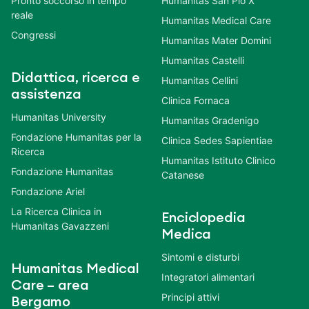
Pronto soccorso in tempo
Humanitas San Pio X
reale
Humanitas Medical Care
Congressi
Humanitas Mater Domini
Humanitas Castelli
Didattica, ricerca e
Humanitas Cellini
assistenza
Clinica Fornaca
Humanitas University
Humanitas Gradenigo
Fondazione Humanitas per la
Clinica Sedes Sapientiae
Ricerca
Humanitas Istituto Clinico
Fondazione Humanitas
Catanese
Fondazione Ariel
La Ricerca Clinica in
Enciclopedia
Humanitas Gavazzeni
Medica
Sintomi e disturbi
Humanitas Medical
Integratori alimentari
Care – area
Principi attivi
Bergamo